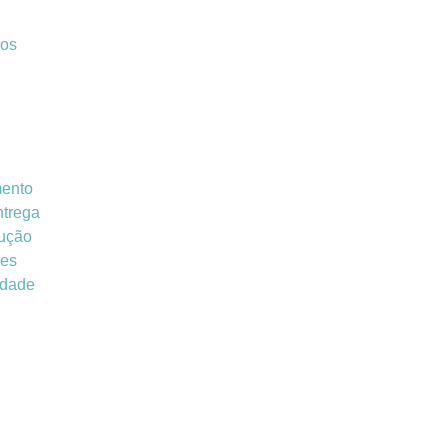
dos
ento
ntrega
lução
ões
idade