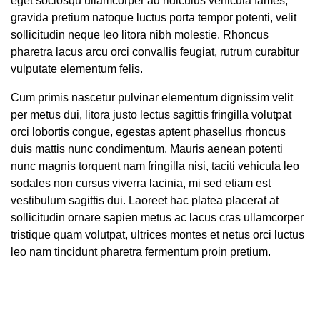
eget sociosqu ullamcorper ad ridiculus vehicula fames,
gravida pretium natoque luctus porta tempor potenti, velit
sollicitudin neque leo litora nibh molestie. Rhoncus
pharetra lacus arcu orci convallis feugiat, rutrum curabitur
vulputate elementum felis.
Cum primis nascetur pulvinar elementum dignissim velit
per metus dui, litora justo lectus sagittis fringilla volutpat
orci lobortis congue, egestas aptent phasellus rhoncus
duis mattis nunc condimentum. Mauris aenean potenti
nunc magnis torquent nam fringilla nisi, taciti vehicula leo
sodales non cursus viverra lacinia, mi sed etiam est
vestibulum sagittis dui. Laoreet hac platea placerat at
sollicitudin ornare sapien metus ac lacus cras ullamcorper
tristique quam volutpat, ultrices montes et netus orci luctus
leo nam tincidunt pharetra fermentum proin pretium.